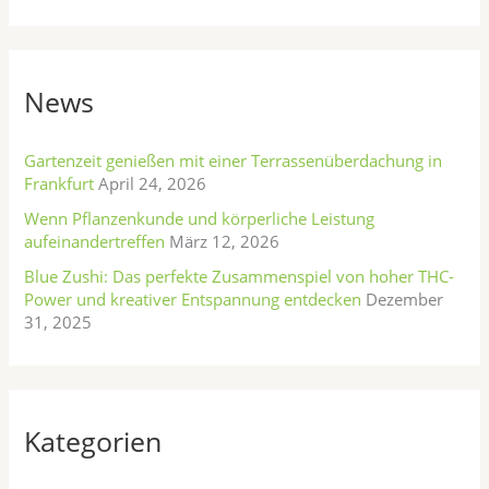
u
e
c
g
h
o
News
e
r
n
i
n
Gartenzeit genießen mit einer Terrassenüberdachung in
e
Frankfurt
April 24, 2026
a
n
Wenn Pflanzenkunde und körperliche Leistung
c
aufeinandertreffen
März 12, 2026
h
Blue Zushi: Das perfekte Zusammenspiel von hoher THC-
:
Power und kreativer Entspannung entdecken
Dezember
31, 2025
Kategorien