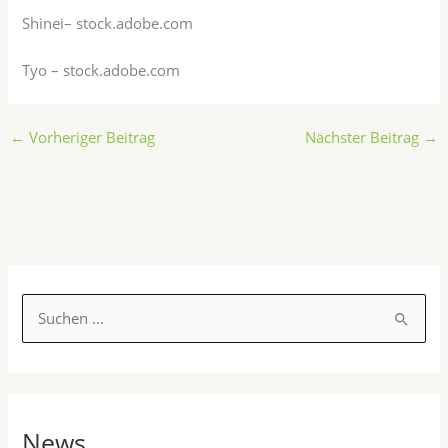
Shinei
– stock.adobe.com
Tyo
– stock.adobe.com
←
Vorheriger Beitrag
Nächster Beitrag
→
K
a
S
t
u
e
c
g
h
o
News
e