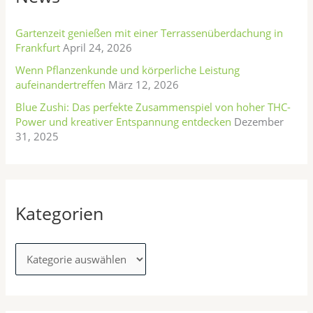
r
n
i
n
Gartenzeit genießen mit einer Terrassenüberdachung in
e
Frankfurt
April 24, 2026
a
n
Wenn Pflanzenkunde und körperliche Leistung
c
aufeinandertreffen
März 12, 2026
h
Blue Zushi: Das perfekte Zusammenspiel von hoher THC-
:
Power und kreativer Entspannung entdecken
Dezember
31, 2025
Kategorien