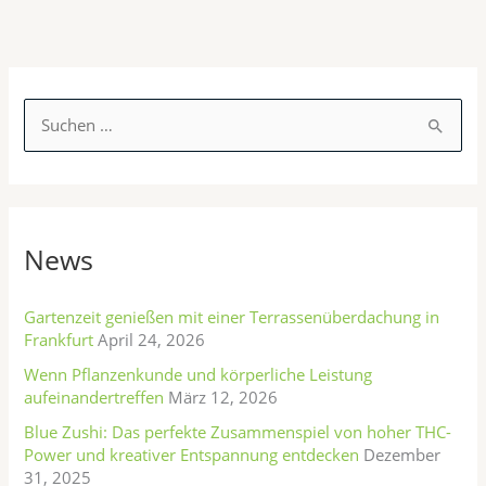
K
a
S
t
u
e
c
g
h
o
News
e
r
n
i
n
Gartenzeit genießen mit einer Terrassenüberdachung in
e
Frankfurt
April 24, 2026
a
n
Wenn Pflanzenkunde und körperliche Leistung
c
aufeinandertreffen
März 12, 2026
h
Blue Zushi: Das perfekte Zusammenspiel von hoher THC-
:
Power und kreativer Entspannung entdecken
Dezember
31, 2025