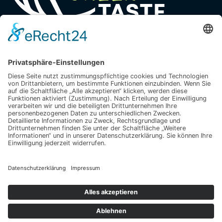
Deine Natur Experten
Quick Links
Home
Blog
Ratgeber
Produkte
Tipps & Tricks
Sonstiges
Copyright © 2026 | The Green Taste
Datenschutz